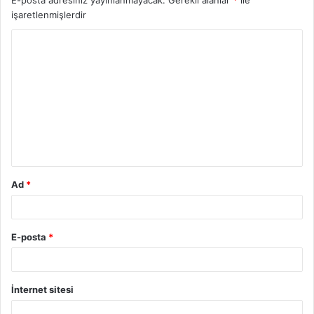
işaretlenmişlerdir
Y
o
r
u
m
*
Ad
*
E-posta
*
İnternet sitesi