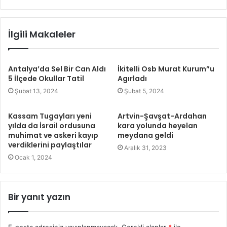
İlgili Makaleler
Antalya’da Sel Bir Can Aldı
İkitelli Osb Murat Kurum”u
5 İlçede Okullar Tatil
Agırladı
Şubat 13, 2024
Şubat 5, 2024
Kassam Tugayları yeni
Artvin-Şavşat-Ardahan
yılda da İsrail ordusuna
kara yolunda heyelan
muhimat ve askeri kayıp
meydana geldi
verdiklerini paylaştılar
Aralık 31, 2023
Ocak 1, 2024
Bir yanıt yazın
E-posta adresiniz yayınlanmayacak.
Gerekli alanlar
*
ile