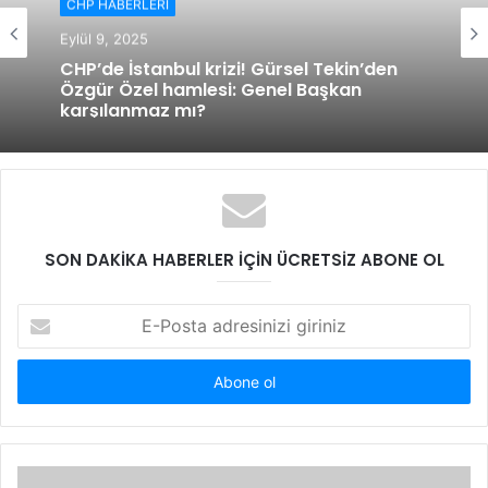
CHP HABERLERİ
Eylül 9, 2025
CHP’de İstanbul krizi! Gürsel Tekin’den
Özgür Özel hamlesi: Genel Başkan
karşılanmaz mı?
SON DAKİKA HABERLER İÇİN ÜCRETSİZ ABONE OL
E
-
P
o
s
t
a
a