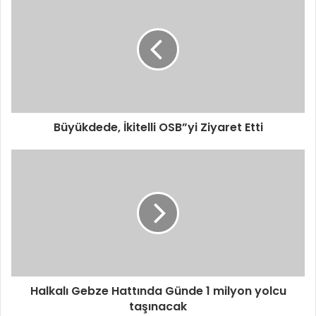
d
r
e
s
i
n
i
z
i
Büyükdede, İkitelli OSB”yi Ziyaret Etti
g
i
r
i
n
i
z
Halkalı Gebze Hattında Günde 1 milyon yolcu
taşınacak