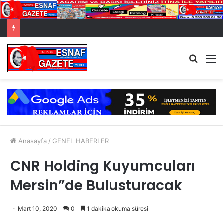
Arama
M
yap
...
Anasayfa
/
GENEL HABERLER
CNR Holding Kuyumcuları
Mersin”de Bulusturacak
Mart 10, 2020
0
1 dakika okuma süresi