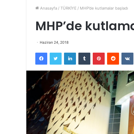
Anasayfa
/
TÜRKİYE
/
MHP’de kutlamalar başladı
MHP’de kutlama
Haziran 24, 2018
Facebook
Twitter
LinkedIn
Tumblr
Pinterest
Reddit
VK