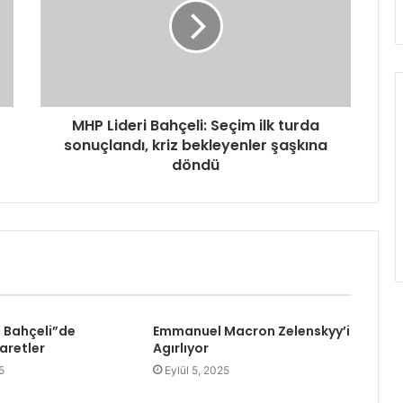
etmeyeceğiz
Zorluoğlu ve Gökmen ailelerin
mutlu günü
MHP Lideri Bahçeli: Seçim ilk turda
Cumhurbaşkanı Erdoğan:
sonuçlandı, kriz bekleyenler şaşkına
“Sokaklarımızın karıştırılmasına izin
döndü
vermeyiz”
CHP İstanbul İl Başkanlığı etrafında
güvenlik önlemleri devam ediyor
 Bahçeli”de
Emmanuel Macron Zelenskyy’i
aretler
Agırlıyor
5
Eylül 5, 2025