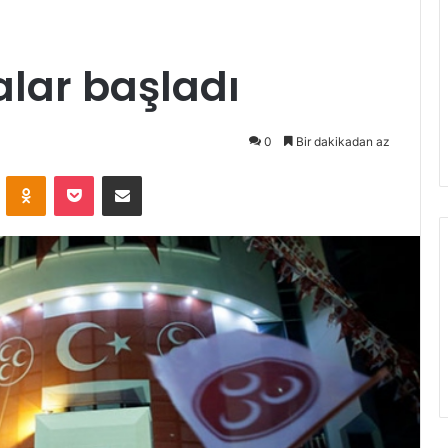
lar başladı
0
Bir dakikadan az
ontakte
Odnoklassniki
Pocket
E-Posta ile paylaş