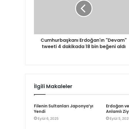
i
n
i
z
i
g
Cumhurbaşkanı Erdoğan'ın "Devam"
i
tweeti 4 dakikada 18 bin beğeni aldı
r
i
n
i
z
İlgili Makaleler
Filenin Sultanları Japonya’yı
Erdoğan ve
Yendi
Anlamlı Ziy
Eylül 6, 2025
Eylül 5, 202