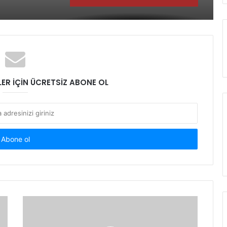
Özel’e tahsis edildi
ÖZGÜR ÖZEL: BU HATADAN DÖNÜN,
SON UYARIMDIR
ER İÇİN ÜCRETSİZ ABONE OL
Ticaret Bakanı Ömer Bolat Müjdeyi
Verdi: “Esnafa yönelik yeni destekler
yolda”
Katlanabilir Konteyner Hayali
Gerçekleşti
İlk “Türk demiri” üretiminin 86.yılı
Bakan Yerlikaya: Sokakların provoke
edilmesine asla müsaade