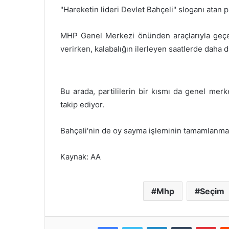
"Hareketin lideri Devlet Bahçeli" sloganı atan pa
MHP Genel Merkezi önünden araçlarıyla geçen 
verirken, kalabalığın ilerleyen saatlerde daha 
Bu arada, partililerin bir kısmı da genel mer
takip ediyor.
Bahçeli'nin de oy sayma işleminin tamamlanma
Kaynak: AA
Mhp
Seçim
Facebook
Twitter
LinkedIn
Tumblr
Pinterest