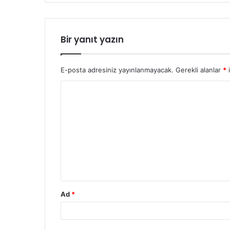
Bir yanıt yazın
E-posta adresiniz yayınlanmayacak.
Gerekli alanlar
*
i
Y
o
r
u
m
*
Ad
*