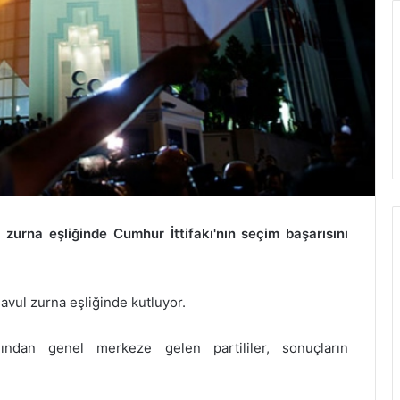
zurna eşliğinde Cumhur İttifakı'nın seçim başarısını
davul zurna eşliğinde kutluyor.
Putin gözdağı vermişti: NATO
hazırlıklara başladı
ndan genel merkeze gelen partililer, sonuçların