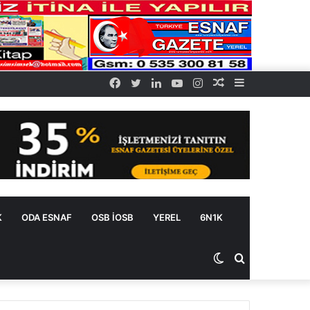
Facebook
Twitter
LinkedIn
YouTube
Instagram
Rastgele
Kenar
Makale
Bölmesi
K
ODA ESNAF
OSB İOSB
YEREL
6N1K
Dış
Arama
görünümü
yap