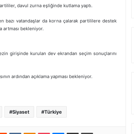
CHP’nin kapatılan binası Özgür
rtililer, davul zurna eşliğinde kutlama yaptı.
Özel’e tahsis edildi
bazı vatandaşlar da korna çalarak partililere destek
ÖZGÜR ÖZEL: BU HATADAN DÖNÜN,
da artması bekleniyor.
SON UYARIMDIR
kezin girişinde kurulan dev ekrandan seçim sonuçlarını
Ticaret Bakanı Ömer Bolat Müjdeyi
Verdi: “Esnafa yönelik yeni destekler
yolda”
sının ardından açıklama yapması bekleniyor.
Katlanabilir Konteyner Hayali
Gerçekleşti
İlk “Türk demiri” üretiminin 86.yılı
Siyaset
Türkiye
Bakan Yerlikaya: Sokakların provoke
Reddit
VKontakte
Odnoklassniki
Pocket
Messenger
E-Posta ile paylaş
Yazdır