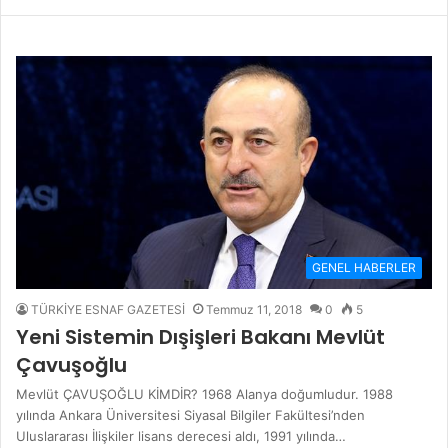
GENEL HABERLER
TÜRKİYE ESNAF GAZETESİ
Temmuz 11, 2018
0
5
Yeni Sistemin Dışişleri Bakanı Mevlüt
Çavuşoğlu
Mevlüt ÇAVUŞOĞLU KİMDİR? 1968 Alanya doğumludur. 1988
yılında Ankara Üniversitesi Siyasal Bilgiler Fakültesi’nden
Uluslararası İlişkiler lisans derecesi aldı, 1991 yılında…